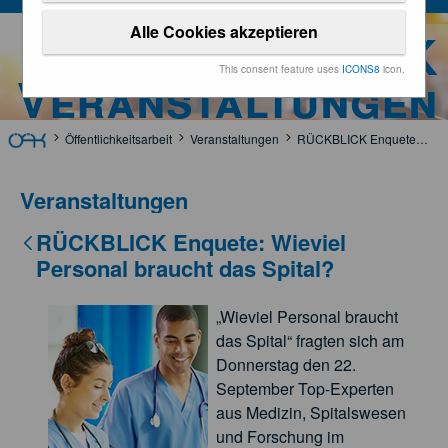
Alle Cookies akzeptieren
ÖÄK
This consent feature uses
ICONS8
icon.
Veranstaltungen
Öffentlichkeitsarbeit
Veranstaltungen
RÜCKBLICK Enquete: Wieviel Personal braucht das Spital?
Veranstaltungen
RÜCKBLICK Enquete: Wieviel
Personal braucht das Spital?
„Wieviel Personal braucht
das Spital“ fragten sich am
Donnerstag den 22.
September Top-Experten
aus Medizin, Spitalswesen
und Forschung im