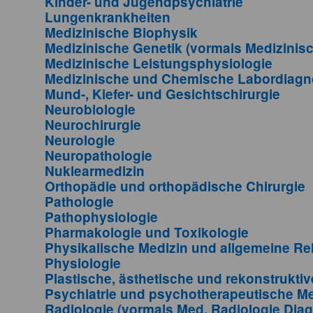
Kinder- und Jugendpsychiatrie
Lungenkrankheiten
Medizinische Biophysik
Medizinische Genetik (vormals Medizinisc
Medizinische Leistungsphysiologie
Medizinische und Chemische Labordiagn
Mund-, Kiefer- und Gesichtschirurgie
Neurobiologie
Neurochirurgie
Neurologie
Neuropathologie
Nuklearmedizin
Orthopädie und orthopädische Chirurgie
Pathologie
Pathophysiologie
Pharmakologie und Toxikologie
Physikalische Medizin und allgemeine Reh
Physiologie
Plastische, ästhetische und rekonstruktiv
Psychiatrie und psychotherapeutische Me
Radiologie (vormals Med. Radiologie Diag