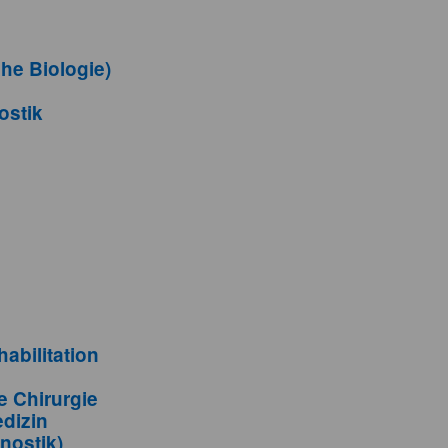
he Biologie)
ostik
abilitation
e Chirurgie
dizin
nostik)