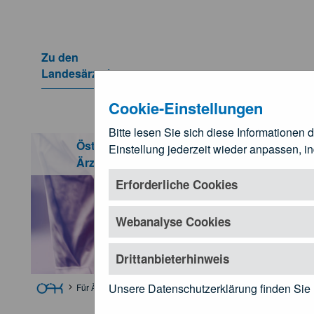
Zum Hauptinhalt springen
Zu den
Landesärztekammern
Untermenü öffnen
Cookie-Einstellungen
Bitte lesen Sie sich diese Informationen 
Facharzt 2006
Österreichische
Einstellung jederzeit wieder anpassen, i
Für Ä
Ärztekammer
Untermenü öf
Erforderliche Cookies
Webanalyse Cookies
Drittanbieterhinweis
Unsere Datenschutzerklärung finden Sie
Für Ärztinnen und Ärzte
Ausbildung
Ärzte-Ausbildungso