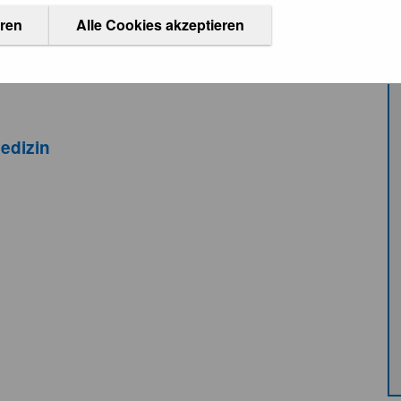
eren
Alle Cookies akzeptieren
edizin