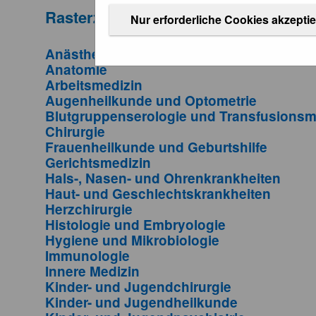
Rasterzeugnisse Facharzt 2006
Nur erforderliche Cookies akzepti
Anästhesiologie und Intensivmedizin
Anatomie
Arbeitsmedizin
Augenheilkunde und Optometrie
Blutgruppenserologie und Transfusionsm
Chirurgie
Frauenheilkunde und Geburtshilfe
Gerichtsmedizin
Hals-, Nasen- und Ohrenkrankheiten
Haut- und Geschlechtskrankheiten
Herzchirurgie
Histologie und Embryologie
Hygiene und Mikrobiologie
Immunologie
Innere Medizin
Kinder- und Jugendchirurgie
Kinder- und Jugendheilkunde