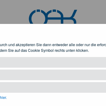
durch und akzeptieren Sie dann entweder alle oder nur die erfo
ndem Sie auf das Cookie Symbol rechts unten klicken.
rztinnen und Ärzte
Patienteninformation
fnen
Untermenü öffnen
Unt
hier.
rdnung
ÄAO 2006
Rasterzeugnisse (KEF und RZ-VO) 2006
Facharzt 2006