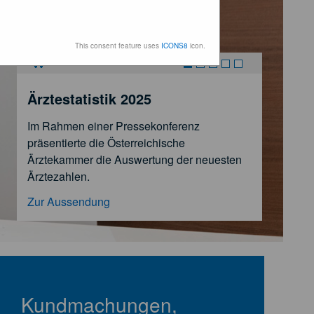
This consent feature uses
ICONS8
icon.
Stoppen
Ärztestatistik 2025
Im Rahmen einer Pressekonferenz
präsentierte die Österreichische
Ärztekammer die Auswertung der neuesten
Ärztezahlen.
Zur Aussendung
Kundmachungen,