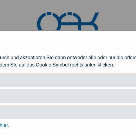
durch und akzeptieren Sie dann entweder alle oder nur die erfo
ndem Sie auf das Cookie Symbol rechts unten klicken.
rztinnen und Ärzte
Patienteninformation
fnen
Untermenü öffnen
Unt
hier.