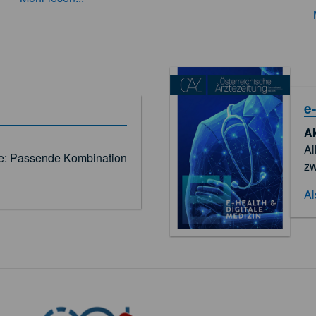
e
A
Al
e: Passende Kombination
zw
Al