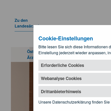
Zum Hauptinhalt springen
Zu den
Landesärztekammern
Untermenü öffnen
Cookie-Einstellungen
Bitte lesen Sie sich diese Informationen 
Home
Österreichische
Einstellung jederzeit wieder anpassen, i
Für Ä
Ärztekammer
Untermenü öf
Erforderliche Cookies
Webanalyse Cookies
Drittanbieterhinweis
Unsere Datenschutzerklärung finden Sie