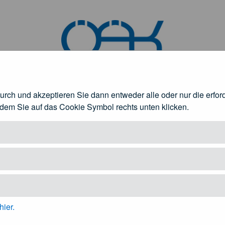
durch und akzeptieren Sie dann entweder alle oder nur die erfo
ndlagen
ndem Sie auf das Cookie Symbol rechts unten klicken.
rztinnen und Ärzte
Patienteninformation
fnen
Untermenü öffnen
Unt
hier.