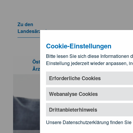
Zum Hauptinhalt springen
Zu den
Landesärztekammern
Untermenü öffnen
Cookie-Einstellungen
Bitte lesen Sie sich diese Informationen 
Kundmachungen und Rechtsgru
Österreichische
Einstellung jederzeit wieder anpassen, i
Für Ä
Ärztekammer
Untermenü öf
Erforderliche Cookies
Webanalyse Cookies
Drittanbieterhinweis
Unsere Datenschutzerklärung finden Sie