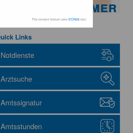
che Ärztekammer
This consent feature uses
ICONS8
icon.
uick Links
Notdienste
Arztsuche
Amtssignatur
Amtsstunden