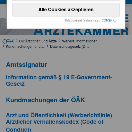
Alle Cookies akzeptieren
Österreichische
This consent feature uses
ICONS8
icon.
Ärztekammer
Für Ärztinnen und Ärzte
Weitere Informationen
Kundmachungen und Rechtsgrundlagen
Datenschutzgesetz (DSG)
Amtssignatur
Information gemäß § 19 E-Government-
Gesetz
Kundmachungen der ÖÄK
Arzt und Öffentlichkeit (Werberichtlinie)
Ärztlicher Verhaltenskodex (Code of
Conduct)