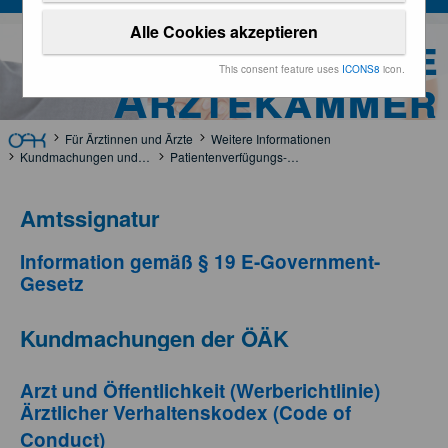
Alle Cookies akzeptieren
Österreichische
This consent feature uses
ICONS8
icon.
Ärztekammer
Für Ärztinnen und Ärzte
Weitere Informationen
Kundmachungen und Rechtsgrundlagen
Patientenverfügungs-Gesetz (PatVG)
Amtssignatur
Information gemäß § 19 E-Government-
Gesetz
Kundmachungen der ÖÄK
Arzt und Öffentlichkeit (Werberichtlinie)
Ärztlicher Verhaltenskodex (Code of
Conduct)