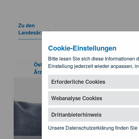
Zum Hauptinhalt springen
Zu den
Landesärztekammern
Untermenü öffnen
Cookie-Einstellungen
Bitte lesen Sie sich diese Informationen 
Kundmachungen und Rechtsgru
Österreichische
Einstellung jederzeit wieder anpassen, i
Für Ä
Ärztekammer
Untermenü öf
Erforderliche Cookies
Webanalyse Cookies
Drittanbieterhinweis
Unsere Datenschutzerklärung finden Sie