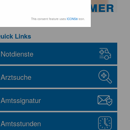
che Ärztekammer
This consent feature uses
ICONS8
icon.
uick Links
Notdienste
Arztsuche
Amtssignatur
Amtsstunden