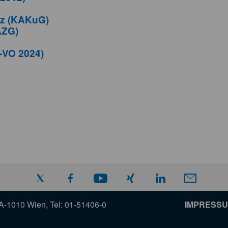
tz (KAKuG)
AZG)
-VO 2024)
A-1010 Wien, Tel: 01-51406-0
IMPRESSU