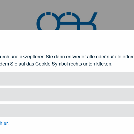
durch und akzeptieren Sie dann entweder alle oder nur die erfo
ndlagen
ndem Sie auf das Cookie Symbol rechts unten klicken.
rztinnen und Ärzte
Patienteninformation
fnen
Untermenü öffnen
Unt
hier.