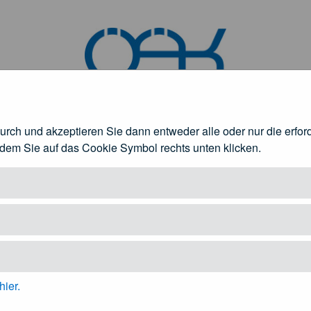
durch und akzeptieren Sie dann entweder alle oder nur die erfo
ndlagen
ndem Sie auf das Cookie Symbol rechts unten klicken.
rztinnen und Ärzte
Patienteninformation
fnen
Untermenü öffnen
Unt
hier.