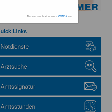
che Ärztekammer
ternehmen Österreichs
This consent feature uses
ICONS8
icon.
uick Links
Notdienste
Arztsuche
Amtssignatur
Amtsstunden