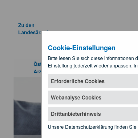
Zum Hauptinhalt springen
Zu den
Landesärztekammern
Untermenü öffnen
Cookie-Einstellungen
Bitte lesen Sie sich diese Informationen 
Kundmachungen und Rechtsgru
Österreichische
Einstellung jederzeit wieder anpassen, i
Für Ä
Ärztekammer
Untermenü öf
Erforderliche Cookies
Webanalyse Cookies
Drittanbieterhinweis
Unsere Datenschutzerklärung finden Sie