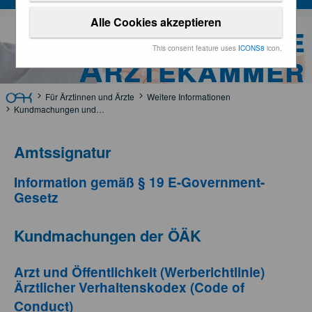
Alle Cookies akzeptieren
Österreichische
This consent feature uses
ICONS8
icon.
Ärztekammer
Für Ärztinnen und Ärzte
Weitere Informationen
Kundmachungen und Rechtsgrundlagen
Amtssignatur
Information gemäß § 19 E-Government-
Gesetz
Kundmachungen der ÖÄK
Arzt und Öffentlichkeit (Werberichtlinie)
Ärztlicher Verhaltenskodex (Code of
Conduct)