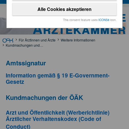
Alle Cookies akzeptieren
Österreichische
This consent feature uses
ICONS8
icon.
Ärztekammer
Für Ärztinnen und Ärzte
Weitere Informationen
Kundmachungen und Rechtsgrundlagen
Amtssignatur
Information gemäß § 19 E-Government-
Gesetz
Kundmachungen der ÖÄK
Arzt und Öffentlichkeit (Werberichtlinie)
Ärztlicher Verhaltenskodex (Code of
Conduct)