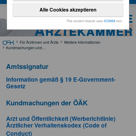
Alle Cookies akzeptieren
Österreichische
This consent feature uses
ICONS8
icon.
Ärztekammer
Für Ärztinnen und Ärzte
Weitere Informationen
Kundmachungen und Rechtsgrundlagen
Amtssignatur
Information gemäß § 19 E-Government-
Gesetz
Kundmachungen der ÖÄK
Arzt und Öffentlichkeit (Werberichtlinie)
Ärztlicher Verhaltenskodex (Code of
Conduct)