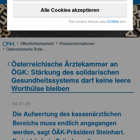
Alle Cookies akzeptieren
This consent feature uses
ICONS8
icon.
Öffentlichkeitsarbeit
Presseinformationen
Österreichische Ärztekammer an ÖGK: Stärkung des solidarischen Gesundheitssystems darf keine leere Worthülse bleiben
Österreichische Ärztekammer an
ÖGK: Stärkung des solidarischen
Gesundheitssystems darf keine leere
Worthülse bleiben
04.07.25
Die Aufwertung des kassenärztlichen
Bereichs muss endlich angegangen
werden, sagt ÖÄK-Präsident Steinhart.