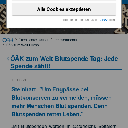
Alle Cookies akzeptieren
This consent feature uses
ICONS8
icon.
Öffentlichkeitsarbeit
Presseinformationen
ÖÄK zum Welt-Blutspende-Tag: Jede Spende zählt!
ÖÄK zum Welt-Blutspende-Tag: Jede
Spende zählt!
11.06.26
Steinhart: "Um Engpässe bei
Blutkonserven zu vermeiden, müssen
mehr Menschen Blut spenden. Denn
Blutspenden rettet Leben."
„Mit Blutspenden werden in Österreichs Spitälern