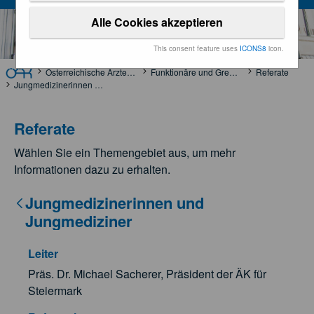
Alle Cookies akzeptieren
This consent feature uses
ICONS8
icon.
Österreichische Ärztekammer
Funktionäre und Gremien
Referate
Jungmedizinerinnen und Jungmediziner
Referate
Wählen Sie ein Themengebiet aus, um mehr
Informationen dazu zu erhalten.
Jungmedizinerinnen und
Jungmediziner
Leiter
Präs. Dr. Michael Sacherer, Präsident der ÄK für
Steiermark