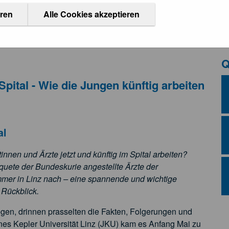
ÖÄK V
eren
Alle Cookies akzeptieren
 Arbeitsplatz Spital - Wie die Jungen künftig arbeiten wollen
Q
ital - Wie die Jungen künftig arbeiten
al
innen und Ärzte jetzt und künftig im Spital arbeiten?
quete der Bundeskurie angestellte Ärzte der
mmer in Linz nach – eine spannende und wichtige
 Rückblick.
en, drinnen prasselten die Fakten, Folgerungen und
s Kepler Universität Linz (JKU) kam es Anfang Mai zu