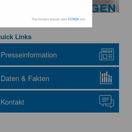
eranstaltungen
This consent feature uses
ICONS8
icon.
uick Links
Presseinformation
Daten & Fakten
Kontakt