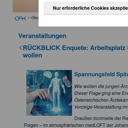
Nur erforderliche Cookies akzepti
Öffentlichkeitsarbeit
Veranstaltungen
RÜCKBLICK Enquete:
Veranstaltungen
RÜCKBLICK Enquete: Arbeitsplatz Sp
wollen
Spannungsfeld Spit
Wie wollen die jungen Ärzt
Dieser Frage ging eine En
Österreichischen Ärzteka
Vorzeige-Veranstaltung im
Draußen trommelte der Reg
Fragen – im atmosphärischen medLOFT der Johanne