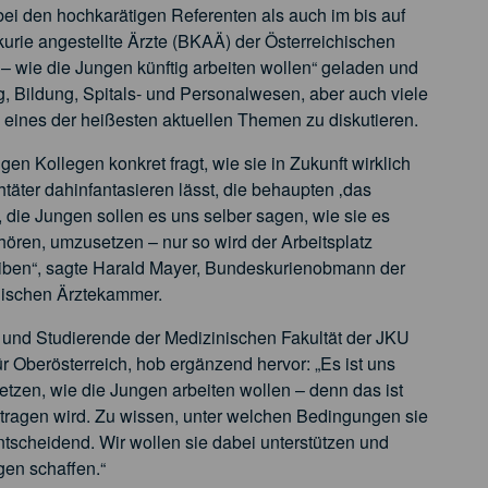
ei den hochkarätigen Referenten als auch im bis auf
urie angestellte Ärzte (BKAÄ) der Österreichischen
 – wie die Jungen künftig arbeiten wollen“ geladen und
, Bildung, Spitals- und Personalwesen, aber auch viele
ines der heißesten aktuellen Themen zu diskutieren.
gen Kollegen konkret fragt, wie sie in Zukunft wirklich
täter dahinfantasieren lässt, die behaupten ‚das
, die Jungen sollen es uns selber sagen, wie sie es
ören, umzusetzen – nur so wird der Arbeitsplatz
bleiben“, sagte Harald Mayer, Bundeskurienobmann der
chischen Ärztekammer.
e und Studierende der Medizinischen Fakultät der JKU
 Oberösterreich, hob ergänzend hervor: „Es ist uns
tzen, wie die Jungen arbeiten wollen – denn das ist
 tragen wird. Zu wissen, unter welchen Bedingungen sie
entscheidend. Wir wollen sie dabei unterstützen und
n schaffen.“