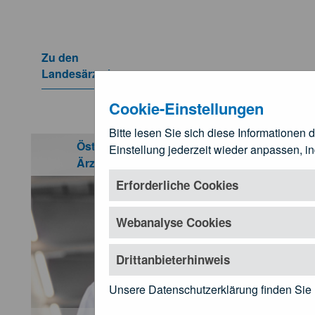
Zum Hauptinhalt springen
Zu den
Landesärztekammern
Untermenü öffnen
Cookie-Einstellungen
Bitte lesen Sie sich diese Informationen 
Aufgaben
Österreichische
Einstellung jederzeit wieder anpassen, i
Für Ä
Ärztekammer
Untermenü öf
Erforderliche Cookies
Webanalyse Cookies
Drittanbieterhinweis
Unsere Datenschutzerklärung finden Sie