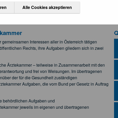
eren
Alle Cookies akzeptieren
tekammer
Q
r gemeinsamen Interessen aller in Österreich tätigen
 öffentlichen Rechts, ihre Aufgaben gliedern sich in zwei
sche Ärztekammer – teilweise in Zusammenarbeit mit den
rantwortung und frei von Weisungen. Im übertragenen
über der für die Gesundheit zuständigen
 Ärztekammer Aufgaben, die vom Bund per Gesetz in Auftrag
die behördlichen Aufgaben und
ztekammer jeweils im eigenen und übertragenen