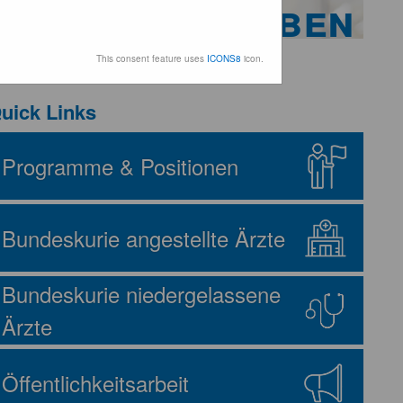
Aufgaben
This consent feature uses
ICONS8
icon.
uick Links
Programme & Positionen
Bundeskurie angestellte Ärzte
Bundeskurie niedergelassene
Ärzte
Öffentlichkeitsarbeit