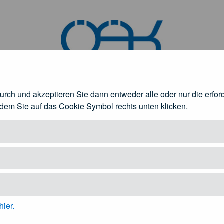
durch und akzeptieren Sie dann entweder alle oder nur die erfo
ndem Sie auf das Cookie Symbol rechts unten klicken.
rztinnen und Ärzte
Patienteninformation
fnen
Untermenü öffnen
Unt
hier.