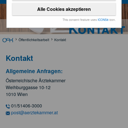
Alle Cookies akzeptieren
This consent feature uses
ICONS8
icon.
Kontakt
Öffentlichkeitsarbeit
Kontakt
Kontakt
Allgemeine Anfragen:
Österreichische Ärztekammer
Weihburggasse 10-12
1010 Wien
01/51406-3000
post@aerztekammer.at