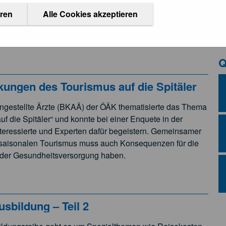
ÖÄK V
eren
Alle Cookies akzeptieren
Q
gen des Tourismus auf die Spitäler
ngestellte Ärzte (BKAÄ) der ÖÄK thematisierte das Thema
 die Spitäler“ und konnte bei einer Enquete in der
nteressierte und Experten dafür begeistern. Gemeinsamer
s saisonalen Tourismus muss auch Konsequenzen für die
n der Gesundheitsversorgung haben.
sbildung – Teil 2