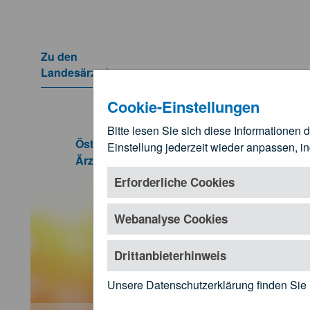
Zum Hauptinhalt springen
Zu den
Landesärztekammern
Untermenü öffnen
Cookie-Einstellungen
Bitte lesen Sie sich diese Informationen 
Veranstaltungen
Österreichische
Einstellung jederzeit wieder anpassen, i
Für Ä
Ärztekammer
Untermenü öf
Erforderliche Cookies
Webanalyse Cookies
Drittanbieterhinweis
Unsere Datenschutzerklärung finden Sie