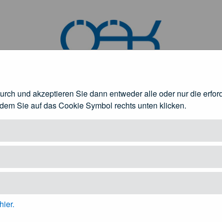
durch und akzeptieren Sie dann entweder alle oder nur die erfo
ndem Sie auf das Cookie Symbol rechts unten klicken.
rztinnen und Ärzte
Patienteninformation
fnen
Untermenü öffnen
Unt
hier.