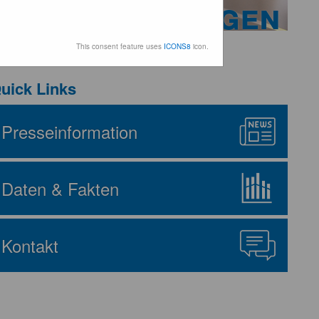
eranstaltungen
This consent feature uses
ICONS8
icon.
uick Links
Presseinformation
Daten & Fakten
Kontakt