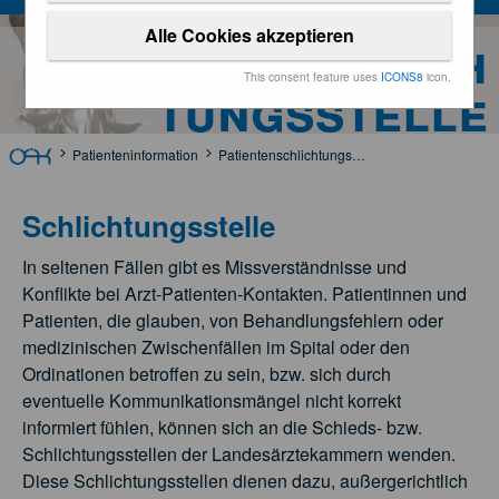
Alle Cookies akzeptieren
Patientenschlich
This consent feature uses
ICONS8
icon.
tungsstelle
Patienteninformation
Patientenschlichtungsstelle
Schlichtungsstelle
In seltenen Fällen gibt es Missverständnisse und
Konflikte bei Arzt-Patienten-Kontakten. Patientinnen und
Patienten, die glauben, von Behandlungsfehlern oder
medizinischen Zwischenfällen im Spital oder den
Ordinationen betroffen zu sein, bzw. sich durch
eventuelle Kommunikationsmängel nicht korrekt
informiert fühlen, können sich an die Schieds- bzw.
Schlichtungsstellen der Landesärztekammern wenden.
Diese Schlichtungsstellen dienen dazu, außergerichtlich