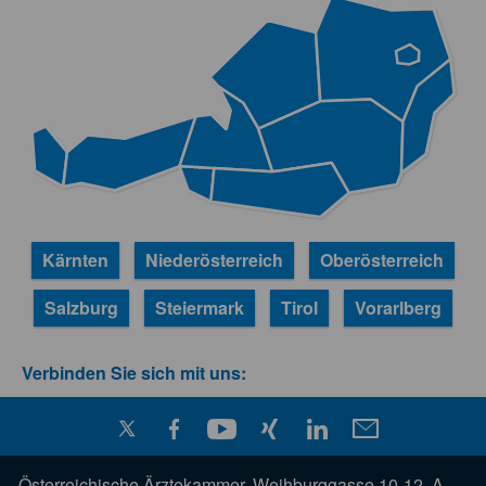
Kärnten
Niederösterreich
Oberösterreich
Salzburg
Steiermark
Tirol
Vorarlberg
Verbinden Sie sich mit uns:
Österreichische Ärztekammer, Weihburggasse 10-12, A-