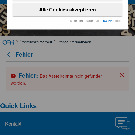
Alle Cookies akzeptieren
This consent feature uses
ICONS8
icon.
Öffentlichkeitsarbeit
Presseinformationen
Fehler
Zurück
Fehler:
Das Asset konnte nicht gefunden
Schli
werden.
Quick Links
Kontakt