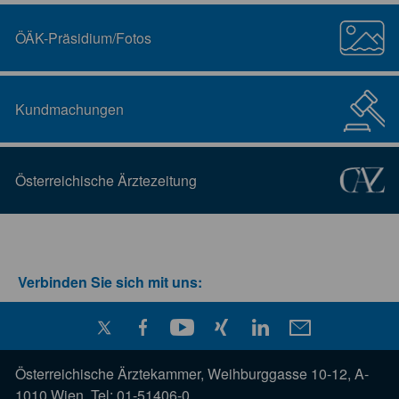
ÖÄK-Präsidium/Fotos
Kundmachungen
Österreichische Ärztezeitung
Verbinden Sie sich mit uns:
Österreichische Ärztekammer, Weihburggasse 10-12, A-
1010 Wien, Tel: 01-51406-0