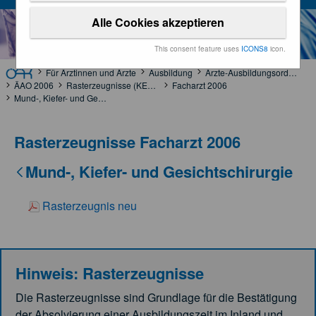
Alle Cookies akzeptieren
This consent feature uses
ICONS8
icon.
Für Ärztinnen und Ärzte
Ausbildung
Ärzte-Ausbildungsordnung
ÄAO 2006
Rasterzeugnisse (KEF und RZ-VO) 2006
Facharzt 2006
Mund-, Kiefer- und Gesichtschirurgie
Rasterzeugnisse Facharzt 2006
Mund-, Kiefer- und Gesichtschirurgie
Rasterzeugnis neu
Hinweis: Rasterzeugnisse
Die Rasterzeugnisse sind Grundlage für die Bestätigung
der Absolvierung einer Ausbildungszeit im Inland und