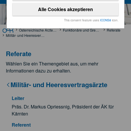
Alle Cookies akzeptieren
This consent feature uses
ICONS8
icon.
Österreichische Ärztekammer
Funktionäre und Gremien
Referate
Militär- und Heeresvertragsärzte
Referate
Wählen Sie ein Themengebiet aus, um mehr
Informationen dazu zu erhalten.
Militär- und Heeresvertragsärzte
Leiter
Präs. Dr. Markus Opriessnig, Präsident der ÄK für
Kärnten
Referent