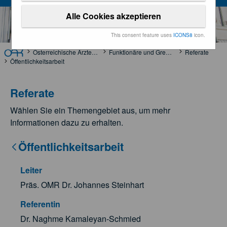
Alle Cookies akzeptieren
This consent feature uses
ICONS8
icon.
Österreichische Ärztekammer
Funktionäre und Gremien
Referate
Öffentlichkeitsarbeit
Referate
Wählen Sie ein Themengebiet aus, um mehr
Informationen dazu zu erhalten.
Öffentlichkeitsarbeit
Leiter
Präs. OMR Dr. Johannes Steinhart
Referentin
Dr. Naghme Kamaleyan-Schmied