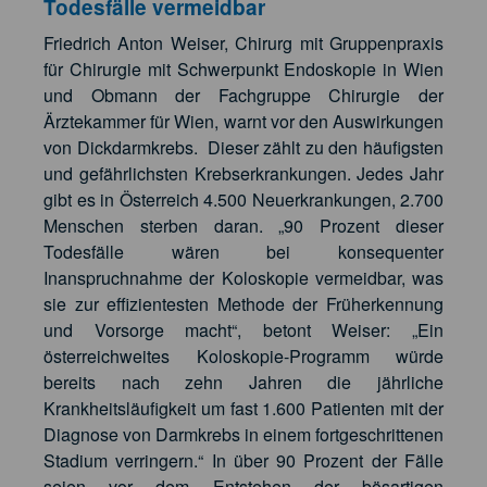
Todesfälle vermeidbar
Friedrich Anton Weiser, Chirurg mit Gruppenpraxis
für Chirurgie mit Schwerpunkt Endoskopie in Wien
und Obmann der Fachgruppe Chirurgie der
Ärztekammer für Wien, warnt vor den Auswirkungen
von Dickdarmkrebs. Dieser zählt zu den häufigsten
und gefährlichsten Krebserkrankungen. Jedes Jahr
gibt es in Österreich 4.500 Neuerkrankungen, 2.700
Menschen sterben daran. „90 Prozent dieser
Todesfälle wären bei konsequenter
Inanspruchnahme der Koloskopie vermeidbar, was
sie zur effizientesten Methode der Früherkennung
und Vorsorge macht“, betont Weiser: „Ein
österreichweites Koloskopie-Programm würde
bereits nach zehn Jahren die jährliche
Krankheitsläufigkeit um fast 1.600 Patienten mit der
Diagnose von Darmkrebs in einem fortgeschrittenen
Stadium verringern.“ In über 90 Prozent der Fälle
seien vor dem Entstehen der bösartigen